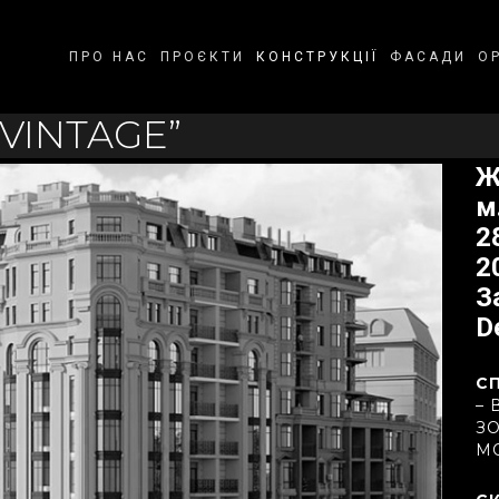
ПРО НАС
ПРОЄКТИ
КОНСТРУКЦІЇ
ФАСАДИ
О
VINTAGE”
Ж
м
2
2
З
D
С
– 
З
М