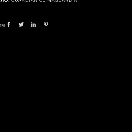
КЛО:
GUARDIAN CLIMAGUARD N.
are