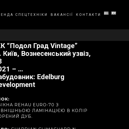
РЕНДА СПЕЦТЕХНІКИ
ВАКАНСІЇ
КОНТАКТИ
К “Подол Град Vintage”
. Київ, Вознесенський узвіз,
8
021 – …
абудовник: Edelburg
evelopment
ПОК:
ВІКНА REHAU EURO-70 З
ОВНІШНЬОЮ ЛАМІНАЦІЄЮ В КОЛІР
ОРЕНИЙ ДУБ.